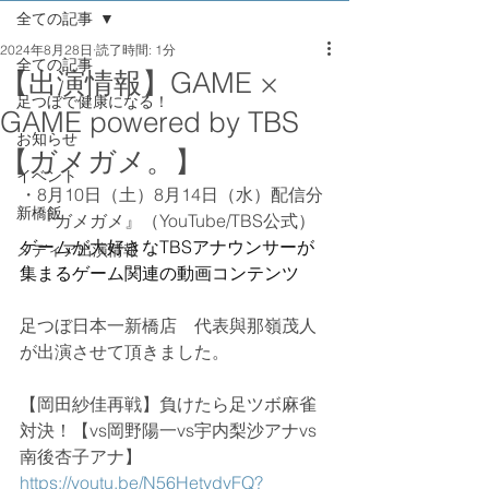
全ての記事
2024年8月28日
読了時間: 1分
全ての記事
【出演情報】GAME ×
足つぼで健康になる！
GAME powered by TBS
お知らせ
【ガメガメ。】
イベント
・8月10日（土）8月14日（水）配信分 
新橋飯
　『ガメガメ』（YouTube/TBS公式）
ゲームが大好きなTBSアナウンサーが
メディア出演情報
集まるゲーム関連の動画コンテンツ
足つぼ日本一新橋店　代表與那嶺茂人
が出演させて頂きました。
【岡田紗佳再戦】負けたら足ツボ麻雀
対決！【vs岡野陽一vs宇内梨沙アナvs
南後杏子アナ】
https://youtu.be/N56HetydvFQ?