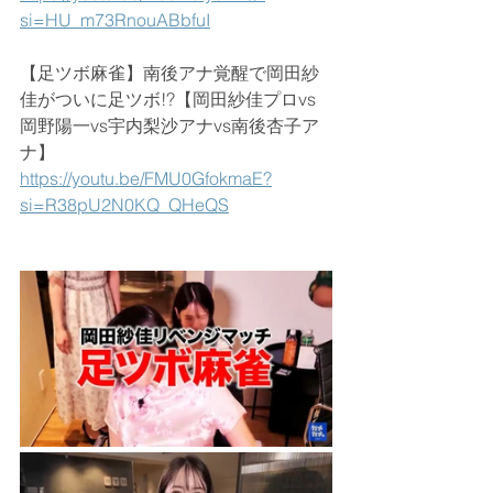
si=HU_m73RnouABbfuI
【足ツボ麻雀】南後アナ覚醒で岡田紗
佳がついに足ツボ!?【岡田紗佳プロvs
岡野陽一vs宇内梨沙アナvs南後杏子ア
ナ】
https://youtu.be/FMU0GfokmaE?
si=R38pU2N0KQ_QHeQS