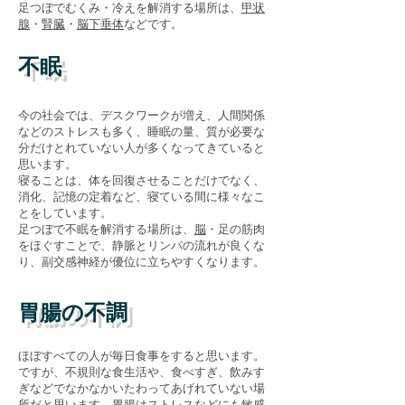
を解消する場所
は
​足つぼでむくみ・冷え
、
甲状
腺
・
腎臓
・
脳下垂体
などです。
不眠
今の社会では、デスクワークが増え、人間関係
などのストレスも多く、睡眠の量、質が必要な
分だけとれていない人が多くなってきていると
思います。
寝ることは、体を回復させることだけでなく、
消化、記憶の定着など、寝ている間に様々なこ
とをしています。
を解消する場所
は
​足つぼで不眠
、
脳
・足の筋肉
をほぐすことで、静脈とリンパの流れが良くな
り、副交感神経が優位に立ちやすくなります。
胃腸の不調
ほぼすべての人が毎日食事をすると思います。
ですが、不規則な食生活や、食べすぎ、飲みす
ぎなどでなかなかいたわってあげれていない場
所だと思います。胃腸はストレスなどにも敏感