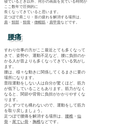
​寝ているとき以外、何かの画面を見ている時間が
ここ数年で圧倒的に
長くなってきていると思います。
足つぼで肩こり・首の疲れを解消する場所は、
肩
・
頸部
・
頸骨
・
僧帽筋
・
肩甲骨
​などです。
腰痛
すわり仕事の方がここ最近とても多くなって
きて、姿勢や、運動不足など、腰に負担のか
かる人が昔よりも多くなってきている気がし
ます。
腰は、様々な動きに関係してくるまさに要の
場所になります。
普段運動をしない人は自分が驚くほど、筋力
が低下していることもあります。筋力がなく
なると、関節や背骨に負担がかかりやすくな
ります。
少しずつでも構わないので、運動をして筋力
を取り戻しましょう。
を解消する場所
は
​足つぼで腰痛
、
腰椎
・
仙
骨
・
尾てい骨
・
胸椎
などです。