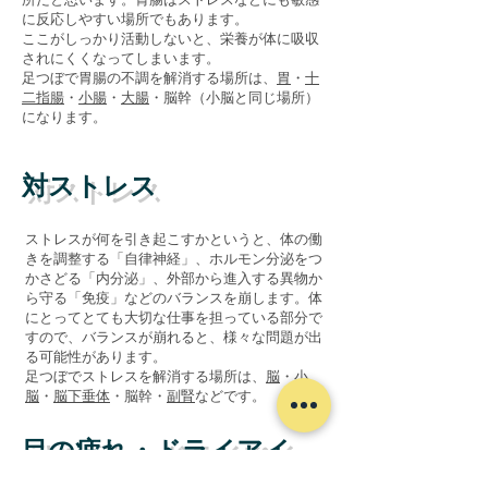
に反応しやすい場所でもあります。
​ここがしっかり活動しないと、栄養が体に吸収
されにくくなってしまいます。
を解消する場所
は
​足つぼで胃腸の不調
、
胃
・
十
二指腸
・
小腸
・
大腸
・脳幹（小脳と同じ場所）
になります。
対ストレス
ストレスが何を引き起こすかというと、体の働
きを調整する「自律神経」、
ホルモン分泌をつ
かさどる「内分泌」、
外部から進入する異物か
ら守る「免疫」などのバランスを崩します。体
にとってとても大切な仕事を担っている部分で
すので、バランスが崩れると、様々な問題が出
る可能性があります。
でストレスを解消する場所
は
足つぼ
、
脳
・
小
脳
・
脳下垂体
・脳幹・
副腎
などです。
目の疲れ・ドライアイ