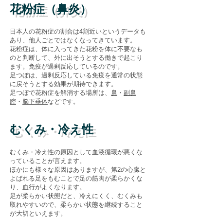
花粉症（鼻炎）
日本人の花粉症の割合は4割近いというデータも
あり、他人ごとではなくなってきています。
花粉症は、体に入ってきた花粉を体に不要なも
のと判断して、外に出そうとする働きで起こり
ます。免疫が過剰反応しているのです。
​足つぼは、過剰反応している免疫を通常の状態
に戻そうとする効果が期待できます。
を解消する場所
は
​足つぼで花粉症
、
鼻
・
副鼻
腔
・
脳下垂体
などです。
むくみ・冷え性
むくみ・冷え性の原因として血液循環が悪くな
っていることが言えます。
​ほかにも様々な原因はありますが、第2の心臓と
よばれる足をもむことで足の筋肉が柔らかくな
り、血行がよくなります。
足が柔らかい状態だと、冷えにくく、むくみも
取れやすいので、柔らかい状態を継続すること
が大切といえます。