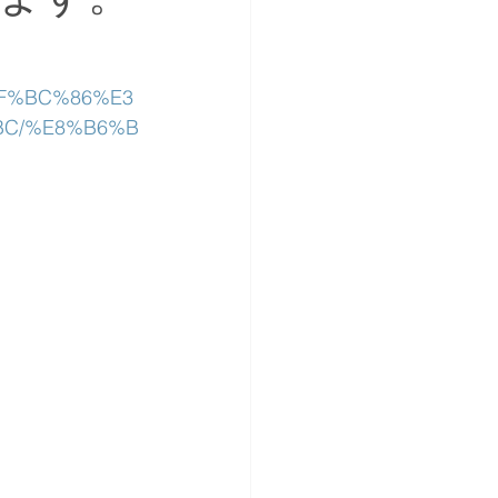
%EF%BC%86%E3
BC/%E8%B6%B