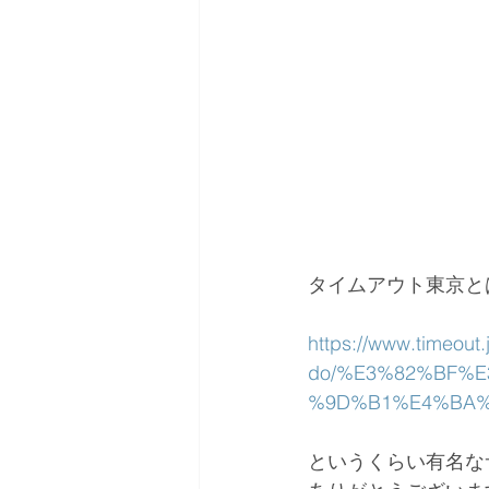
タイムアウト東京と
https://www.timeout.j
do/%E3%82%BF%
%9D%B1%E4%BA%
というくらい有名な