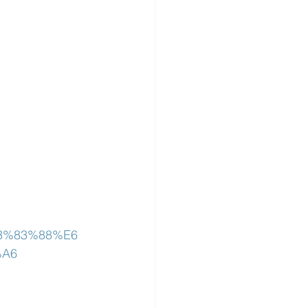
3%83%88%E6
A6