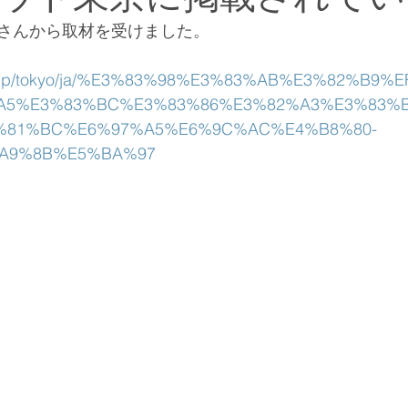
さんから取材を受けました。
out.jp/tokyo/ja/%E3%83%98%E3%83%AB%E3%82%B9
A5%E3%83%BC%E3%83%86%E3%82%A3%E3%83%
%81%BC%E6%97%A5%E6%9C%AC%E4%B8%80-
A9%8B%E5%BA%97