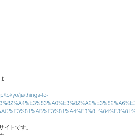
は
p/tokyo/ja/things-to-
E3%82%A4%E3%83%A0%E3%82%A2%E3%82%A6%E
AC%E3%81%AB%E3%81%A4%E3%81%84%E3%81%
サイトです。